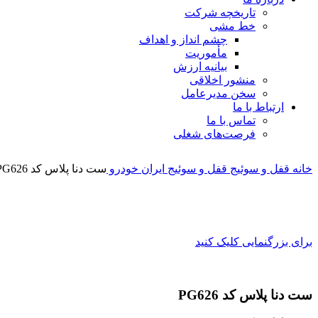
تاریخچه شرکت
خط مشی
چشم انداز و اهداف
مأموریت
بیانیه ارزش
منشور اخلاقی
سخن مدیرعامل
ارتباط با ما
تماس با ما
فرصت‌های شغلی
خانه
قفل و سوئیج
قفل و سوئیج ایران خودرو
ست دنا پلاس کد PG626
برای بزرگنمایی کلیک کنید
ست دنا پلاس کد PG626