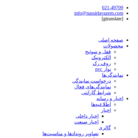
021-49709
info@nassirlavazem.com
[gtranslate]
صفحه اصلی
محصولات
قفل و سوئیج
الکترونیک
روف رک
نوار pvc
نمایندگی‌ها
درخواست نمایندگی
نمایندگی‌های فعال
شرایط گارانتی
اخبار و رسانه
اطلاعیه‌ها
اخبار
اخبار داخلی
اخبار صنعت
گالری
تصاویر رویدادها و مناسبت‌ها