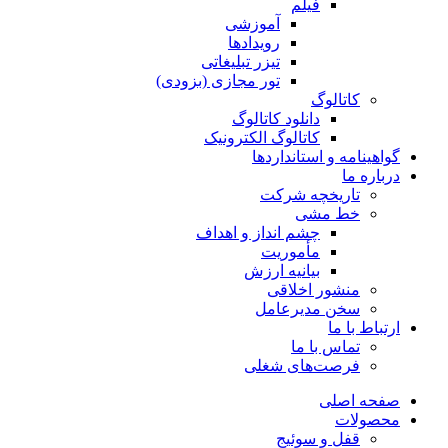
فیلم
آموزشی
رویدادها
تیزر تبلیغاتی
تور مجازی (بزودی)
کاتالوگ
دانلود کاتالوگ
کاتالوگ الکترونیک
گواهینامه و استانداردها
درباره ما
تاریخچه شرکت
خط مشی
چشم انداز و اهداف
مأموریت
بیانیه ارزش
منشور اخلاقی
سخن مدیرعامل
ارتباط با ما
تماس با ما
فرصت‌های شغلی
صفحه اصلی
محصولات
قفل و سوئیج