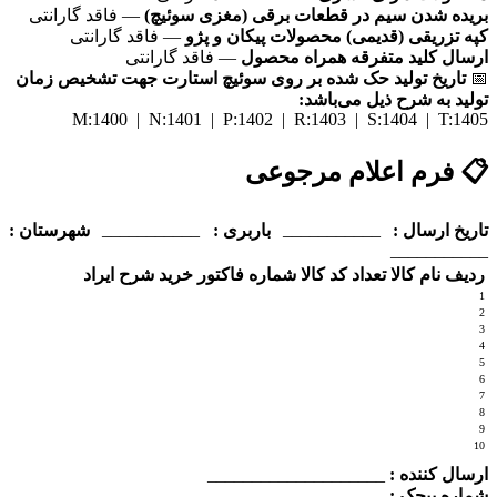
بریده شدن سیم در قطعات برقی (مغزی سوئیچ)
— فاقد گارانتی
کپه تزریقی (قدیمی) محصولات پیکان و پژو
— فاقد گارانتی
ارسال کلید متفرقه همراه محصول
— فاقد گارانتی
📅
تاریخ تولید حک شده بر روی سوئیچ استارت جهت تشخیص زمان
تولید به شرح ذیل می‌باشد:
M:1400 | N:1401 | P:1402 | R:1403 | S:1404 | T:1405
📋 فرم اعلام مرجوعی
___________
___________
تاریخ ارسال :
باربری :
شهرستان :
___________
ردیف
نام کالا
تعداد
کد کالا
شماره فاکتور خرید
شرح ایراد
1
2
3
4
5
6
7
8
9
10
ارسال کننده :
____________________
شماره بیجک :
____________________