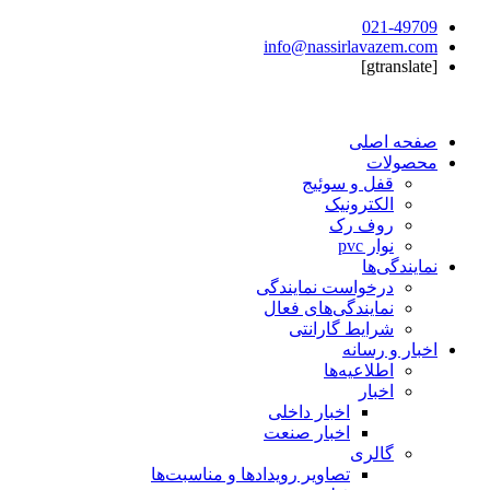
021-49709
info@nassirlavazem.com
[gtranslate]
صفحه اصلی
محصولات
قفل و سوئیج
الکترونیک
روف رک
نوار pvc
نمایندگی‌ها
درخواست نمایندگی
نمایندگی‌های فعال
شرایط گارانتی
اخبار و رسانه
اطلاعیه‌ها
اخبار
اخبار داخلی
اخبار صنعت
گالری
تصاویر رویدادها و مناسبت‌ها