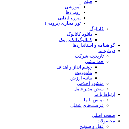
فیلم
آموزشی
رویدادها
تیزر تبلیغاتی
تور مجازی (بزودی)
کاتالوگ
دانلود کاتالوگ
کاتالوگ الکترونیک
گواهینامه و استانداردها
درباره ما
تاریخچه شرکت
خط مشی
چشم انداز و اهداف
مأموریت
بیانیه ارزش
منشور اخلاقی
سخن مدیرعامل
ارتباط با ما
تماس با ما
فرصت‌های شغلی
صفحه اصلی
محصولات
قفل و سوئیج