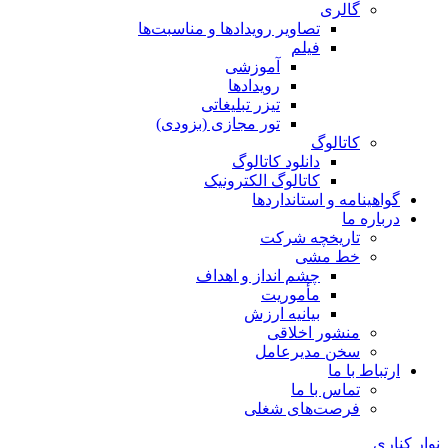
گالری
تصاویر رویدادها و مناسبت‌ها
فیلم
آموزشی
رویدادها
تیزر تبلیغاتی
تور مجازی (بزودی)
کاتالوگ
دانلود کاتالوگ
کاتالوگ الکترونیک
گواهینامه و استانداردها
درباره ما
تاریخچه شرکت
خط مشی
چشم انداز و اهداف
مأموریت
بیانیه ارزش
منشور اخلاقی
سخن مدیرعامل
ارتباط با ما
تماس با ما
فرصت‌های شغلی
نوار کناری