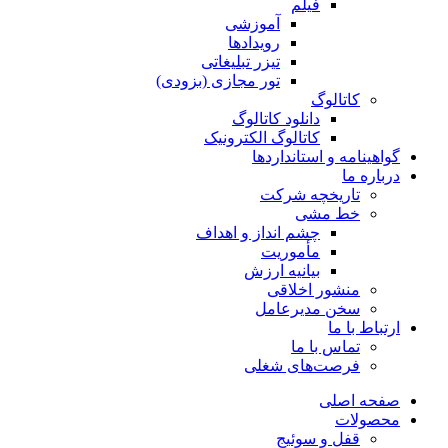
فیلم
آموزشی
رویدادها
تیزر تبلیغاتی
تور مجازی (بزودی)
کاتالوگ
دانلود کاتالوگ
کاتالوگ الکترونیک
گواهینامه و استانداردها
درباره ما
تاریخچه شرکت
خط مشی
چشم انداز و اهداف
مأموریت
بیانیه ارزش
منشور اخلاقی
سخن مدیرعامل
ارتباط با ما
تماس با ما
فرصت‌های شغلی
صفحه اصلی
محصولات
قفل و سوئیج