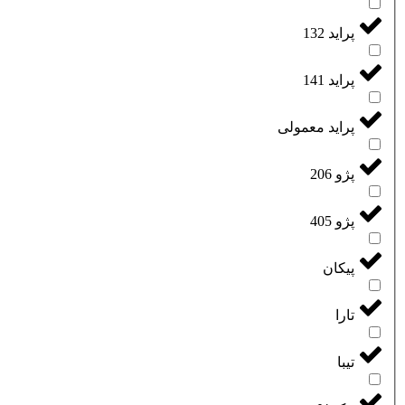
پراید 132
پراید 141
پراید معمولی
پژو 206
پژو 405
پیکان
تارا
تیبا