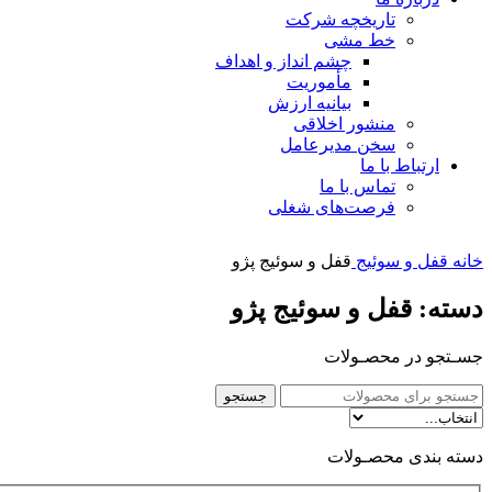
تاریخچه شرکت
خط مشی
چشم انداز و اهداف
مأموریت
بیانیه ارزش
منشور اخلاقی
سخن مدیرعامل
ارتباط با ما
تماس با ما
فرصت‌های شغلی
خانه
قفل و سوئیج
قفل و سوئیج پژو
دسته: قفل و سوئیج پژو
جسـتجو در محصـولات
جستجو
دسته بندی محصـولات