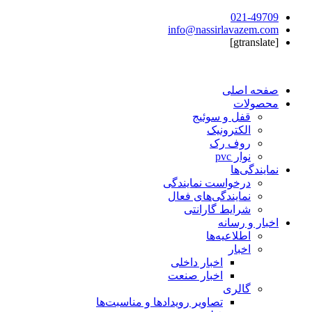
021-49709
info@nassirlavazem.com
[gtranslate]
صفحه اصلی
محصولات
قفل و سوئیج
الکترونیک
روف رک
نوار pvc
نمایندگی‌ها
درخواست نمایندگی
نمایندگی‌های فعال
شرایط گارانتی
اخبار و رسانه
اطلاعیه‌ها
اخبار
اخبار داخلی
اخبار صنعت
گالری
تصاویر رویدادها و مناسبت‌ها