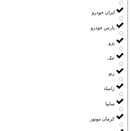
ایران خودرو
پارس خودرو
پژو
جک
رنو
زامیاد
سایپا
کرمان موتور