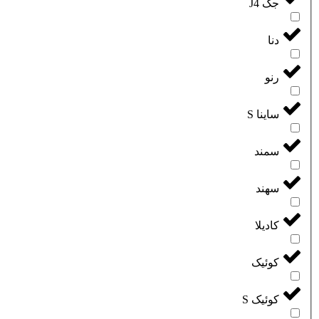
جک J4
دنا
رنو
ساینا S
سمند
سهند
کادیلا
کوئیک
کوئیک S