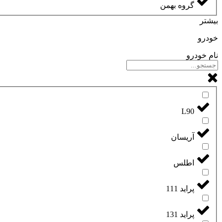
گروه بهمن
بیشتر
خودرو
نام خودرو
L90
آریسان
اطلس
پراید 111
پراید 131