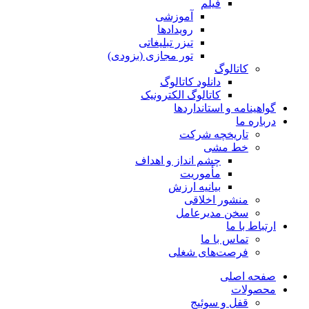
فیلم
آموزشی
رویدادها
تیزر تبلیغاتی
تور مجازی (بزودی)
کاتالوگ
دانلود کاتالوگ
کاتالوگ الکترونیک
گواهینامه و استانداردها
درباره ما
تاریخچه شرکت
خط مشی
چشم انداز و اهداف
مأموریت
بیانیه ارزش
منشور اخلاقی
سخن مدیرعامل
ارتباط با ما
تماس با ما
فرصت‌های شغلی
صفحه اصلی
محصولات
قفل و سوئیج