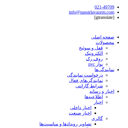
021-49709
info@nassirlavazem.com
[gtranslate]
صفحه اصلی
محصولات
قفل و سوئیج
الکترونیک
روف رک
نوار pvc
نمایندگی‌ها
درخواست نمایندگی
نمایندگی‌های فعال
شرایط گارانتی
اخبار و رسانه
اطلاعیه‌ها
اخبار
اخبار داخلی
اخبار صنعت
گالری
تصاویر رویدادها و مناسبت‌ها