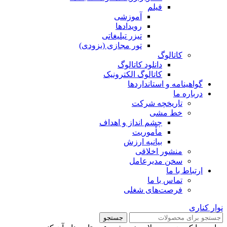
فیلم
آموزشی
رویدادها
تیزر تبلیغاتی
تور مجازی (بزودی)
کاتالوگ
دانلود کاتالوگ
کاتالوگ الکترونیک
گواهینامه و استانداردها
درباره ما
تاریخچه شرکت
خط مشی
چشم انداز و اهداف
مأموریت
بیانیه ارزش
منشور اخلاقی
سخن مدیرعامل
ارتباط با ما
تماس با ما
فرصت‌های شغلی
نوار کناری
جستجو