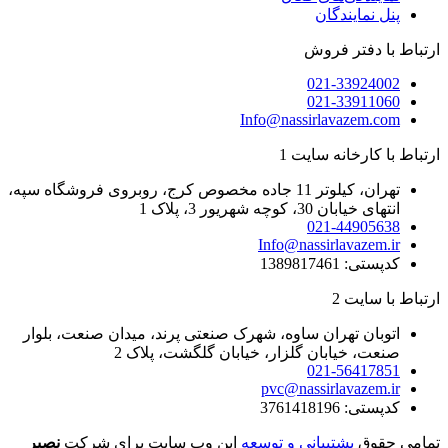
پنل نمایندگان
ارتباط با دفتر فروش
021-33924002
021-33911060
Info@nassirlavazem.com
ارتباط با کارخانه سایت 1
تهران، کیلوتر 11 جاده مخصوص کرج، روبروی فروشگاه سپه،
انتهای خیابان 30، کوچه شهریور 3، پلاک 1
021-44905638
Info@nassirlavazem.ir
کدپستی: 1389817461
ارتباط با سایت 2
اتوبان تهران ساوه، شهرک صنعتی پرند، میدان صنعت، بلوار
صنعت، خیابان گلزار، خیابان گلگشت، پلاک 2
021-56417851
pvc@nassirlavazem.ir
کدپستی: 3761418196
تمامی حقوق
پشتیبانی و توسعه
این وب سایت برای شرکت
نصیر