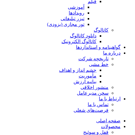
فیلم
آموزشی
رویدادها
تیزر تبلیغاتی
تور مجازی (بزودی)
کاتالوگ
دانلود کاتالوگ
کاتالوگ الکترونیک
گواهینامه و استانداردها
درباره ما
تاریخچه شرکت
خط مشی
چشم انداز و اهداف
مأموریت
بیانیه ارزش
منشور اخلاقی
سخن مدیرعامل
ارتباط با ما
تماس با ما
فرصت‌های شغلی
صفحه اصلی
محصولات
قفل و سوئیج