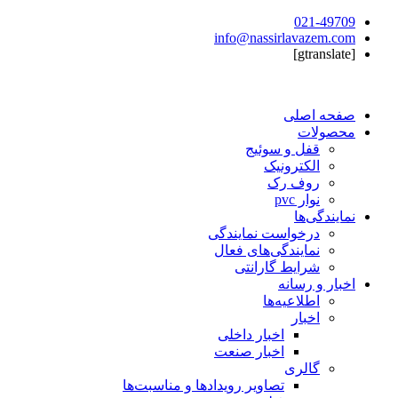
021-49709
info@nassirlavazem.com
[gtranslate]
صفحه اصلی
محصولات
قفل و سوئیج
الکترونیک
روف رک
نوار pvc
نمایندگی‌ها
درخواست نمایندگی
نمایندگی‌های فعال
شرایط گارانتی
اخبار و رسانه
اطلاعیه‌ها
اخبار
اخبار داخلی
اخبار صنعت
گالری
تصاویر رویدادها و مناسبت‌ها