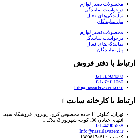
محصولات نصیر لوازم
درخواست نمایندگی
نمایندگی‌های فعال
پنل نمایندگان
محصولات نصیر لوازم
درخواست نمایندگی
نمایندگی‌های فعال
پنل نمایندگان
ارتباط با دفتر فروش
021-33924002
021-33911060
Info@nassirlavazem.com
ارتباط با کارخانه سایت 1
تهران، کیلوتر 11 جاده مخصوص کرج، روبروی فروشگاه سپه،
انتهای خیابان 30، کوچه شهریور 3، پلاک 1
021-44905638
Info@nassirlavazem.ir
کدپستی: 1389817461