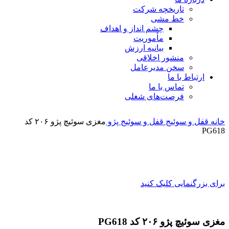
تاریخچه شرکت
خط مشی
چشم انداز و اهداف
مأموریت
بیانیه ارزش
منشور اخلاقی
سخن مدیرعامل
ارتباط با ما
تماس با ما
فرصت‌های شغلی
خانه
قفل و سوئیج
قفل و سوئیج پژو
مغزی سوئیچ پژو ۲۰۶ کد
PG618
برای بزرگنمایی کلیک کنید
مغزی سوئیچ پژو ۲۰۶ کد PG618