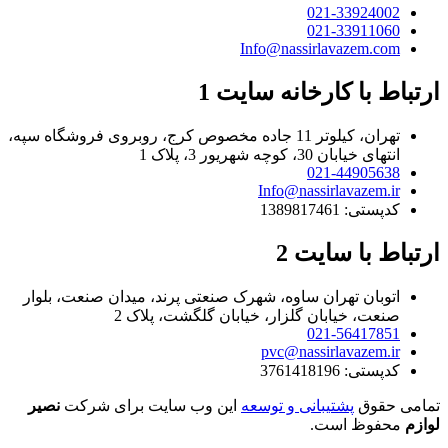
021-33924002
021-33911060
Info@nassirlavazem.com
ارتباط با کارخانه سایت 1
تهران، کیلوتر 11 جاده مخصوص کرج، روبروی فروشگاه سپه،
انتهای خیابان 30، کوچه شهریور 3، پلاک 1
021-44905638
Info@nassirlavazem.ir
کدپستی: 1389817461
ارتباط با سایت 2
اتوبان تهران ساوه، شهرک صنعتی پرند، میدان صنعت، بلوار
صنعت، خیابان گلزار، خیابان گلگشت، پلاک 2
021-56417851
pvc@nassirlavazem.ir
کدپستی: 3761418196
تمامی حقوق
پشتیبانی و توسعه
این وب سایت برای شرکت
نصیر
لوازم
محفوظ است.