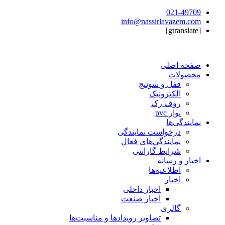
021-49709
info@nassirlavazem.com
[gtranslate]
صفحه اصلی
محصولات
قفل و سوئیج
الکترونیک
روف رک
نوار pvc
نمایندگی‌ها
درخواست نمایندگی
نمایندگی‌های فعال
شرایط گارانتی
اخبار و رسانه
اطلاعیه‌ها
اخبار
اخبار داخلی
اخبار صنعت
گالری
تصاویر رویدادها و مناسبت‌ها