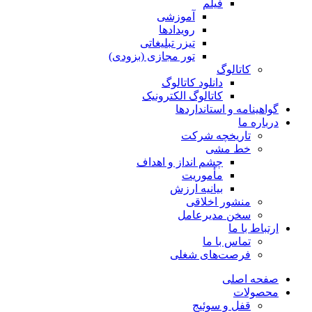
فیلم
آموزشی
رویدادها
تیزر تبلیغاتی
تور مجازی (بزودی)
کاتالوگ
دانلود کاتالوگ
کاتالوگ الکترونیک
گواهینامه و استانداردها
درباره ما
تاریخچه شرکت
خط مشی
چشم انداز و اهداف
مأموریت
بیانیه ارزش
منشور اخلاقی
سخن مدیرعامل
ارتباط با ما
تماس با ما
فرصت‌های شغلی
صفحه اصلی
محصولات
قفل و سوئیج