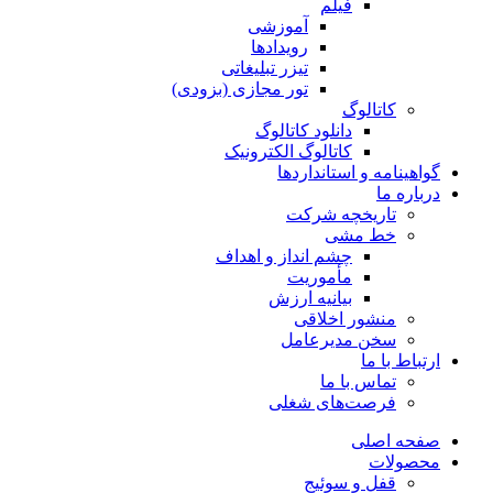
فیلم
آموزشی
رویدادها
تیزر تبلیغاتی
تور مجازی (بزودی)
کاتالوگ
دانلود کاتالوگ
کاتالوگ الکترونیک
گواهینامه و استانداردها
درباره ما
تاریخچه شرکت
خط مشی
چشم انداز و اهداف
مأموریت
بیانیه ارزش
منشور اخلاقی
سخن مدیرعامل
ارتباط با ما
تماس با ما
فرصت‌های شغلی
صفحه اصلی
محصولات
قفل و سوئیج