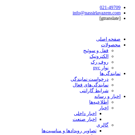
021-49709
info@nassirlavazem.com
[gtranslate]
صفحه اصلی
محصولات
قفل و سوئیج
الکترونیک
روف رک
نوار pvc
نمایندگی‌ها
درخواست نمایندگی
نمایندگی‌های فعال
شرایط گارانتی
اخبار و رسانه
اطلاعیه‌ها
اخبار
اخبار داخلی
اخبار صنعت
گالری
تصاویر رویدادها و مناسبت‌ها