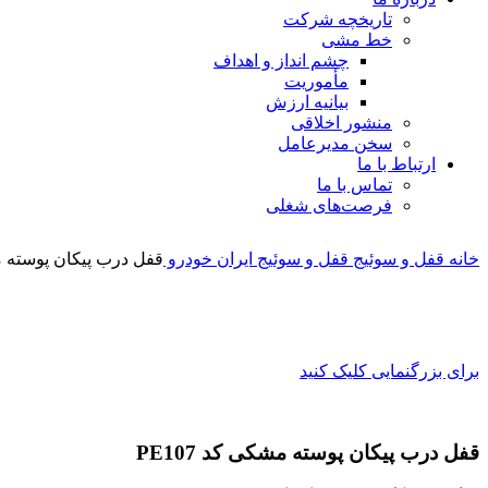
تاریخچه شرکت
خط مشی
چشم انداز و اهداف
مأموریت
بیانیه ارزش
منشور اخلاقی
سخن مدیرعامل
ارتباط با ما
تماس با ما
فرصت‌های شغلی
خانه
قفل و سوئیج
قفل و سوئیج ایران خودرو
قفل درب پیکان پوسته مشک
برای بزرگنمایی کلیک کنید
قفل درب پیکان پوسته مشکی کد PE107