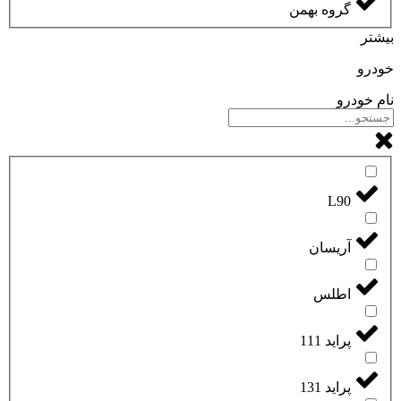
گروه بهمن
بیشتر
خودرو
نام خودرو
L90
آریسان
اطلس
پراید 111
پراید 131