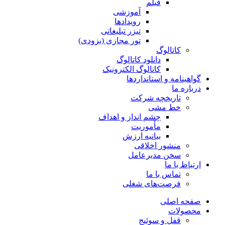
فیلم
آموزشی
رویدادها
تیزر تبلیغاتی
تور مجازی (بزودی)
کاتالوگ
دانلود کاتالوگ
کاتالوگ الکترونیک
گواهینامه و استانداردها
درباره ما
تاریخچه شرکت
خط مشی
چشم انداز و اهداف
مأموریت
بیانیه ارزش
منشور اخلاقی
سخن مدیرعامل
ارتباط با ما
تماس با ما
فرصت‌های شغلی
صفحه اصلی
محصولات
قفل و سوئیج