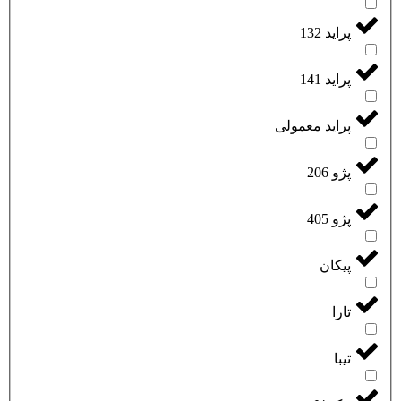
پراید 132
پراید 141
پراید معمولی
پژو 206
پژو 405
پیکان
تارا
تیبا