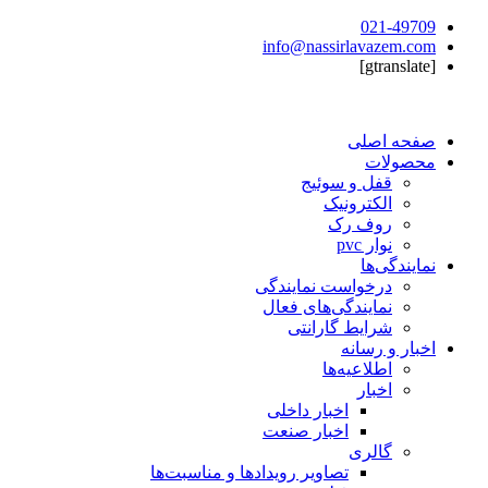
021-49709
info@nassirlavazem.com
[gtranslate]
صفحه اصلی
محصولات
قفل و سوئیج
الکترونیک
روف رک
نوار pvc
نمایندگی‌ها
درخواست نمایندگی
نمایندگی‌های فعال
شرایط گارانتی
اخبار و رسانه
اطلاعیه‌ها
اخبار
اخبار داخلی
اخبار صنعت
گالری
تصاویر رویدادها و مناسبت‌ها