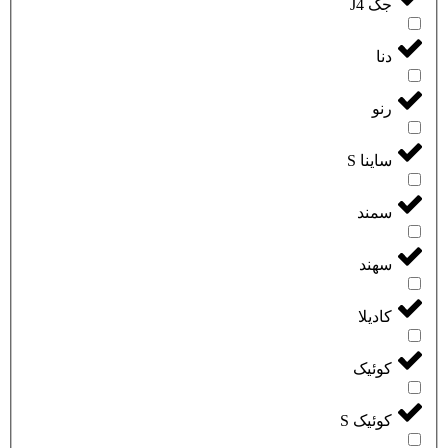
جک J4
دنا
رنو
ساینا S
سمند
سهند
کادیلا
کوئیک
کوئیک S