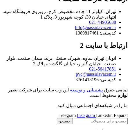
تهران، کیلوتر 11 جاده مخصوص کرج، روبروی فروشگاه سپه،
انتهای خیابان 30، کوچه شهریور 3، پلاک 1
021-44905638
Info@nassirlavazem.ir
کدپستی: 1389817461
ارتباط با سایت 2
اتوبان تهران ساوه، شهرک صنعتی پرند، میدان صنعت، بلوار
صنعت، خیابان گلزار، خیابان گلگشت، پلاک 2
021-56417851
pvc@nassirlavazem.ir
کدپستی: 3761418196
تمامی حقوق
پشتیبانی و توسعه
این وب سایت برای شرکت
نصیر
لوازم
محفوظ است.
ما را در شبکه‌های اجتماعی دنبال کنید
Telegram
Instagram
Linkedin
Eaparat
جستجو