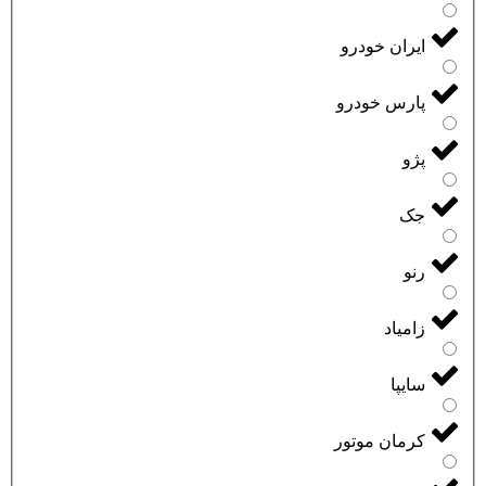
ایران خودرو
پارس خودرو
پژو
جک
رنو
زامیاد
سایپا
کرمان موتور