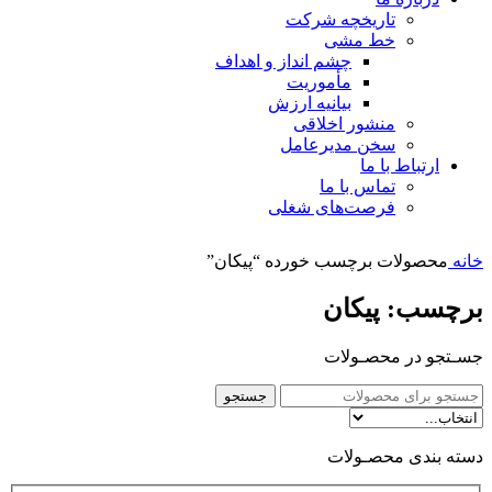
تاریخچه شرکت
خط مشی
چشم انداز و اهداف
مأموریت
بیانیه ارزش
منشور اخلاقی
سخن مدیرعامل
ارتباط با ما
تماس با ما
فرصت‌های شغلی
خانه
محصولات برچسب خورده “پیکان”
برچسب: پیکان
جسـتجو در محصـولات
جستجو
دسته بندی محصـولات