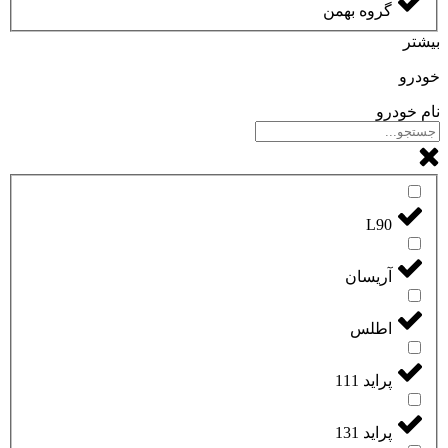
گروه بهمن
بیشتر
خودرو
نام خودرو
L90
آریسان
اطلس
پراید 111
پراید 131