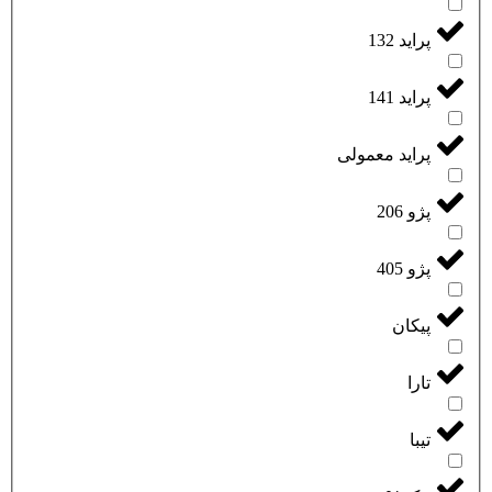
پراید 132
پراید 141
پراید معمولی
پژو 206
پژو 405
پیکان
تارا
تیبا