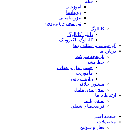
فیلم
آموزشی
رویدادها
تیزر تبلیغاتی
تور مجازی (بزودی)
کاتالوگ
دانلود کاتالوگ
کاتالوگ الکترونیک
گواهینامه و استانداردها
درباره ما
تاریخچه شرکت
خط مشی
چشم انداز و اهداف
مأموریت
بیانیه ارزش
منشور اخلاقی
سخن مدیرعامل
ارتباط با ما
تماس با ما
فرصت‌های شغلی
صفحه اصلی
محصولات
قفل و سوئیج