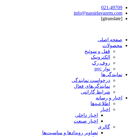
021-49709
info@nassirlavazem.com
[gtranslate]
صفحه اصلی
محصولات
قفل و سوئیج
الکترونیک
روف رک
نوار pvc
نمایندگی‌ها
درخواست نمایندگی
نمایندگی‌های فعال
شرایط گارانتی
اخبار و رسانه
اطلاعیه‌ها
اخبار
اخبار داخلی
اخبار صنعت
گالری
تصاویر رویدادها و مناسبت‌ها