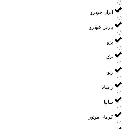
ایران خودرو
پارس خودرو
پژو
جک
رنو
زامیاد
سایپا
کرمان موتور