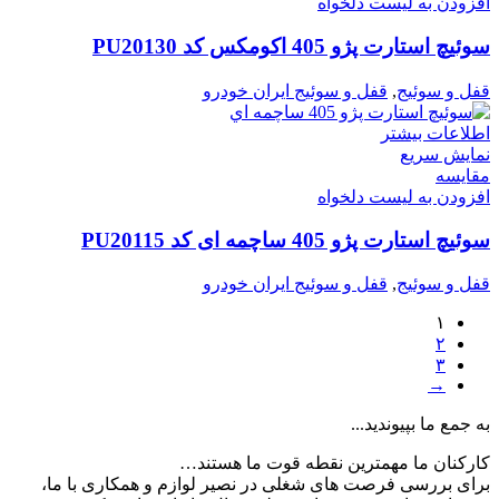
افزودن به لیست دلخواه
سوئیچ استارت پژو 405 اکومکس کد PU20130
قفل و سوئیج
,
قفل و سوئیج ایران خودرو
اطلاعات بیشتر
نمایش سریع
مقایسه
افزودن به لیست دلخواه
سوئیچ استارت پژو 405 ساچمه ای کد PU20115
قفل و سوئیج
,
قفل و سوئیج ایران خودرو
۱
۲
۳
→
به جمع ما بپیوندید...
کارکنان ما مهمترین نقطه قوت ما هستند…
برای بررسی فرصت های شغلی در نصیر لوازم و همکاری با ما،