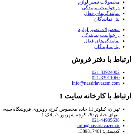
محصولات نصیر لوازم
درخواست نمایندگی
نمایندگی‌های فعال
پنل نمایندگان
محصولات نصیر لوازم
درخواست نمایندگی
نمایندگی‌های فعال
پنل نمایندگان
ارتباط با دفتر فروش
021-33924002
021-33911060
Info@nassirlavazem.com
ارتباط با کارخانه سایت 1
تهران، کیلوتر 11 جاده مخصوص کرج، روبروی فروشگاه سپه،
انتهای خیابان 30، کوچه شهریور 3، پلاک 1
021-44905638
Info@nassirlavazem.ir
کدپستی: 1389817461