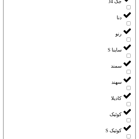
جک J4
دنا
رنو
ساینا S
سمند
سهند
کادیلا
کوئیک
کوئیک S