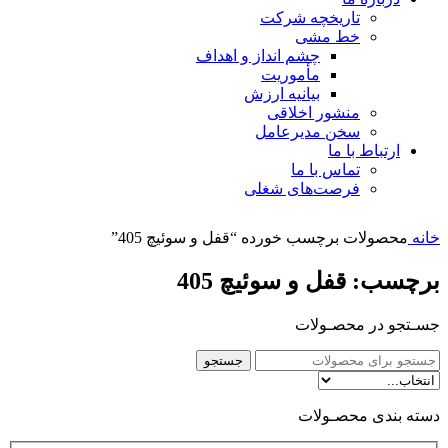
تاریخچه شرکت
خط مشی
چشم انداز و اهداف
مأموریت
بیانیه ارزش
منشور اخلاقی
سخن مدیرعامل
ارتباط با ما
تماس با ما
فرصت‌های شغلی
خانه
محصولات برچسب خورده “قفل و سوئیچ 405”
برچسب: قفل و سوئیچ 405
جسـتجو در محصـولات
جستجو
دسته بندی محصـولات