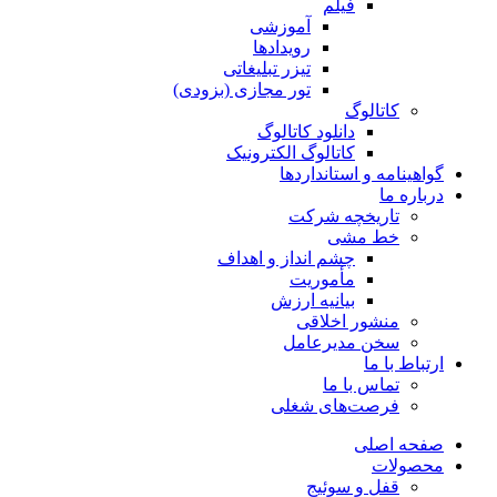
فیلم
آموزشی
رویدادها
تیزر تبلیغاتی
تور مجازی (بزودی)
کاتالوگ
دانلود کاتالوگ
کاتالوگ الکترونیک
گواهینامه و استانداردها
درباره ما
تاریخچه شرکت
خط مشی
چشم انداز و اهداف
مأموریت
بیانیه ارزش
منشور اخلاقی
سخن مدیرعامل
ارتباط با ما
تماس با ما
فرصت‌های شغلی
صفحه اصلی
محصولات
قفل و سوئیج