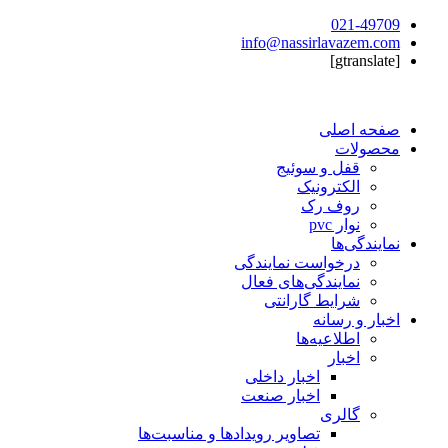
021-49709
info@nassirlavazem.com
[gtranslate]
صفحه اصلی
محصولات
قفل و سوئیج
الکترونیک
روف رک
نوار pvc
نمایندگی‌ها
درخواست نمایندگی
نمایندگی‌های فعال
شرایط گارانتی
اخبار و رسانه
اطلاعیه‌ها
اخبار
اخبار داخلی
اخبار صنعت
گالری
تصاویر رویدادها و مناسبت‌ها