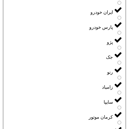
ایران خودرو
پارس خودرو
پژو
جک
رنو
زامیاد
سایپا
کرمان موتور