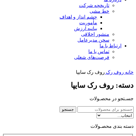
تاریخچه شرکت
خط مشی
چشم انداز و اهداف
مأموریت
بیانیه ارزش
منشور اخلاقی
سخن مدیرعامل
ارتباط با ما
تماس با ما
فرصت‌های شغلی
خانه
روف رک
روف رک سایپا
دسته: روف رک سایپا
جسـتجو در محصـولات
جستجو
دسته بندی محصـولات