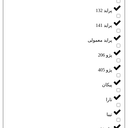
پراید 132
پراید 141
پراید معمولی
پژو 206
پژو 405
پیکان
تارا
تیبا