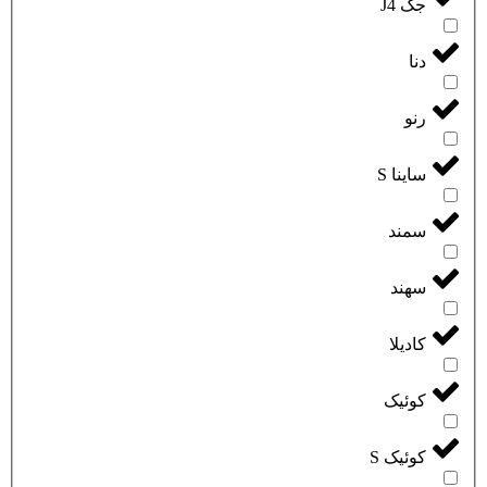
جک J4
دنا
رنو
ساینا S
سمند
سهند
کادیلا
کوئیک
کوئیک S