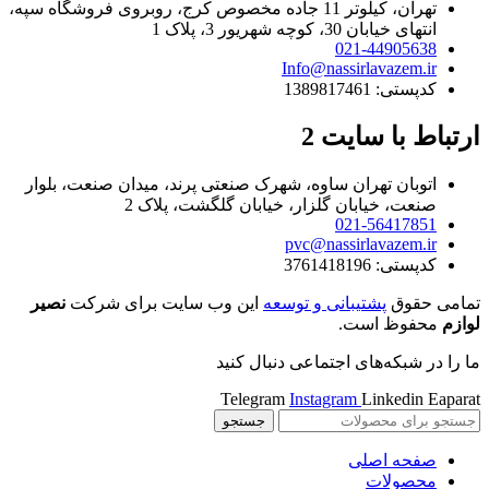
تهران، کیلوتر 11 جاده مخصوص کرج، روبروی فروشگاه سپه،
انتهای خیابان 30، کوچه شهریور 3، پلاک 1
021-44905638
Info@nassirlavazem.ir
کدپستی: 1389817461
ارتباط با سایت 2
اتوبان تهران ساوه، شهرک صنعتی پرند، میدان صنعت، بلوار
صنعت، خیابان گلزار، خیابان گلگشت، پلاک 2
021-56417851
pvc@nassirlavazem.ir
کدپستی: 3761418196
تمامی حقوق
پشتیبانی و توسعه
این وب سایت برای شرکت
نصیر
لوازم
محفوظ است.
ما را در شبکه‌های اجتماعی دنبال کنید
Telegram
Instagram
Linkedin
Eaparat
جستجو
صفحه اصلی
محصولات