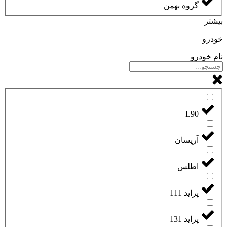
گروه بهمن
بیشتر
خودرو
نام خودرو
L90
آریسان
اطلس
پراید 111
پراید 131