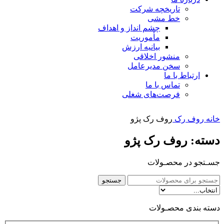
تاریخچه شرکت
خط مشی
چشم انداز و اهداف
مأموریت
بیانیه ارزش
منشور اخلاقی
سخن مدیرعامل
ارتباط با ما
تماس با ما
فرصت‌های شغلی
خانه
روف رک
روف رک پژو
دسته: روف رک پژو
جسـتجو در محصـولات
جستجو
دسته بندی محصـولات