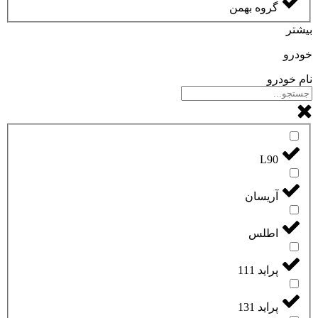
گروه بهمن
بیشتر
خودرو
نام خودرو
L90
آریسان
اطلس
پراید 111
پراید 131