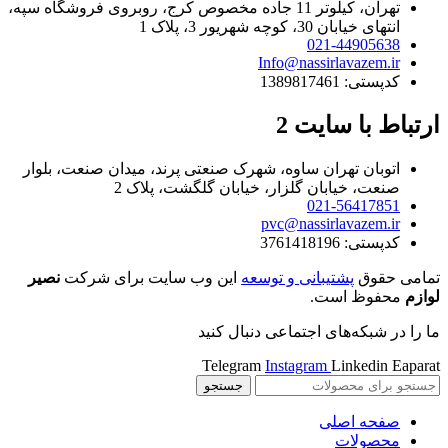
تهران، کیلوتر 11 جاده مخصوص کرج، روبروی فروشگاه سپه،
انتهای خیابان 30، کوچه شهریور 3، پلاک 1
021-44905638
Info@nassirlavazem.ir
کدپستی: 1389817461
ارتباط با سایت 2
اتوبان تهران ساوه، شهرک صنعتی پرند، میدان صنعت، بلوار
صنعت، خیابان گلزار، خیابان گلگشت، پلاک 2
021-56417851
pvc@nassirlavazem.ir
کدپستی: 3761418196
تمامی حقوق
پشتیبانی و توسعه
این وب سایت برای شرکت
نصیر
لوازم
محفوظ است.
ما را در شبکه‌های اجتماعی دنبال کنید
Telegram
Instagram
Linkedin
Eaparat
جستجو
صفحه اصلی
محصولات