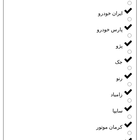
ایران خودرو
پارس خودرو
پژو
جک
رنو
زامیاد
سایپا
کرمان موتور