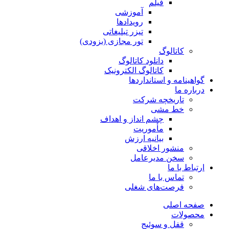
فیلم
آموزشی
رویدادها
تیزر تبلیغاتی
تور مجازی (بزودی)
کاتالوگ
دانلود کاتالوگ
کاتالوگ الکترونیک
گواهینامه و استانداردها
درباره ما
تاریخچه شرکت
خط مشی
چشم انداز و اهداف
مأموریت
بیانیه ارزش
منشور اخلاقی
سخن مدیرعامل
ارتباط با ما
تماس با ما
فرصت‌های شغلی
صفحه اصلی
محصولات
قفل و سوئیج