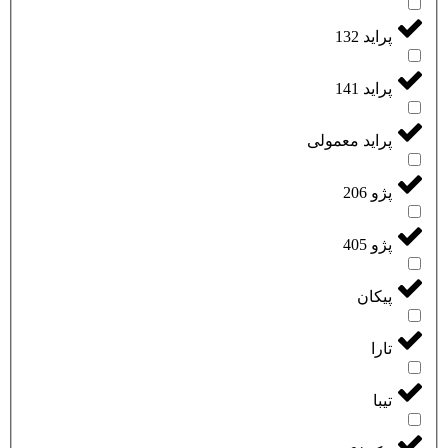
پراید 132
پراید 141
پراید معمولی
پژو 206
پژو 405
پیکان
تارا
تیبا