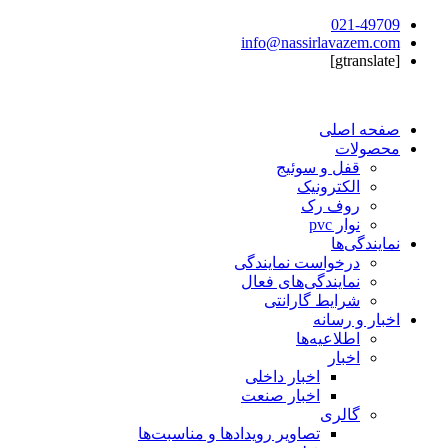
021-49709
info@nassirlavazem.com
[gtranslate]
صفحه اصلی
محصولات
قفل و سوئیج
الکترونیک
روف رک
نوار pvc
نمایندگی‌ها
درخواست نمایندگی
نمایندگی‌های فعال
شرایط گارانتی
اخبار و رسانه
اطلاعیه‌ها
اخبار
اخبار داخلی
اخبار صنعت
گالری
تصاویر رویدادها و مناسبت‌ها