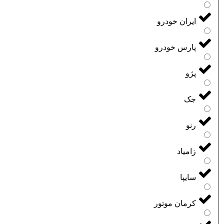
ایران خودرو
پارس خودرو
پژو
جک
رنو
زامیاد
سایپا
کرمان موتور