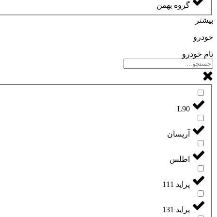
گروه بهمن
بیشتر
خودرو
نام خودرو
L90
آریسان
اطلس
پراید 111
پراید 131