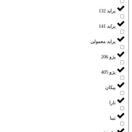
پراید 132
پراید 141
پراید معمولی
پژو 206
پژو 405
پیکان
تارا
تیبا