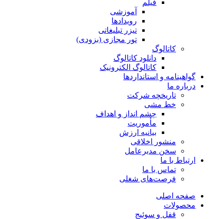
فیلم
آموزشی
رویدادها
تیزر تبلیغاتی
تور مجازی (بزودی)
کاتالوگ
دانلود کاتالوگ
کاتالوگ الکترونیک
گواهینامه و استانداردها
درباره ما
تاریخچه شرکت
خط مشی
چشم انداز و اهداف
مأموریت
بیانیه ارزش
منشور اخلاقی
سخن مدیرعامل
ارتباط با ما
تماس با ما
فرصت‌های شغلی
صفحه اصلی
محصولات
قفل و سوئیج