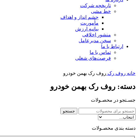
تاریخچه شرکت
خط مشی
چشم انداز و اهداف
مأموریت
بیانیه ارزش
منشور اخلاقی
سخن مدیرعامل
ارتباط با ما
تماس با ما
فرصت‌های شغلی
خانه
روف رک
روف رک بهمن خودرو
دسته: روف رک بهمن خودرو
جسـتجو در محصـولات
جستجو
دسته بندی محصـولات