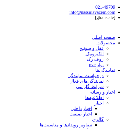
021-49709
info@nassirlavazem.com
[gtranslate]
صفحه اصلی
محصولات
قفل و سوئیج
الکترونیک
روف رک
نوار pvc
نمایندگی‌ها
درخواست نمایندگی
نمایندگی‌های فعال
شرایط گارانتی
اخبار و رسانه
اطلاعیه‌ها
اخبار
اخبار داخلی
اخبار صنعت
گالری
تصاویر رویدادها و مناسبت‌ها