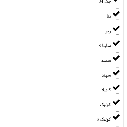
جک J4
دنا
رنو
ساینا S
سمند
سهند
کادیلا
کوئیک
کوئیک S