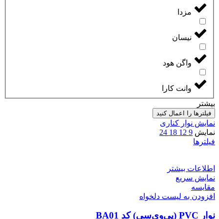
مزدا
نیسان
واگن هود
وانت کارا
بیشتر
فیلترها را اعمال کنید
نمایش نوار کناری
نمایش
9
12
18
24
فیلترها
اطلاعات بیشتر
نمایش سریع
مقایسه
افزودن به لیست دلخواه
نوار PVC (پی‌وی‌سی) کد BA01