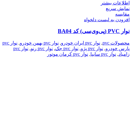
اطلاعات بیشتر
نمایش سریع
مقایسه
افزودن به لیست دلخواه
نوار PVC (پی‌وی‌سی) کد BA04
محصولات pvc
,
نوار pvc ایران خودرو
,
نوار pvc بهمن خودرو
,
نوار pvc
پارس خودرو
,
نوار pvc پژو
,
نوار pvc جک
,
نوار pvc رنو
,
نوار pvc
زامیاد
,
نوار pvc سایپا
,
نوار pvc کرمان موتور