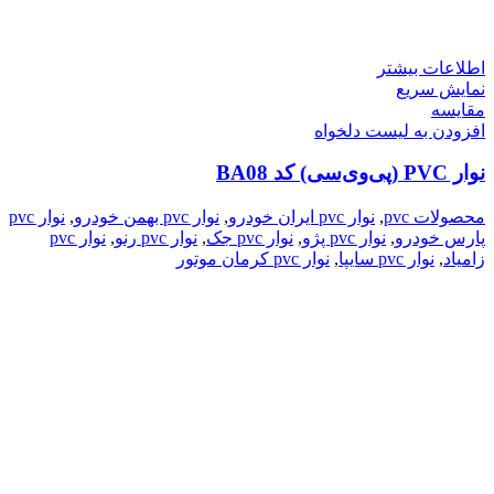
اطلاعات بیشتر
نمایش سریع
مقایسه
افزودن به لیست دلخواه
نوار PVC (پی‌وی‌سی) کد BA08
محصولات pvc
,
نوار pvc ایران خودرو
,
نوار pvc بهمن خودرو
,
نوار pvc
پارس خودرو
,
نوار pvc پژو
,
نوار pvc جک
,
نوار pvc رنو
,
نوار pvc
زامیاد
,
نوار pvc سایپا
,
نوار pvc کرمان موتور