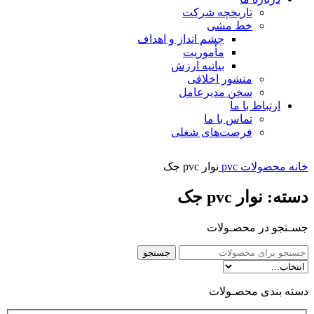
تاریخچه شرکت
خط مشی
چشم انداز و اهداف
مأموریت
بیانیه ارزش
منشور اخلاقی
سخن مدیرعامل
ارتباط با ما
تماس با ما
فرصت‌های شغلی
خانه
محصولات pvc
نوار pvc جک
دسته: نوار pvc جک
جسـتجو در محصـولات
جستجو
دسته بندی محصـولات