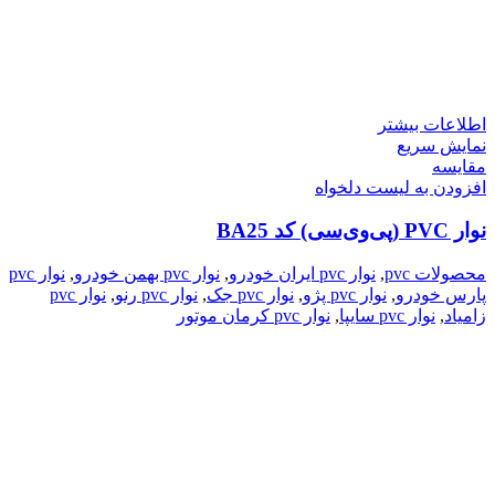
اطلاعات بیشتر
نمایش سریع
مقایسه
افزودن به لیست دلخواه
نوار PVC (پی‌وی‌سی) کد BA25
محصولات pvc
,
نوار pvc ایران خودرو
,
نوار pvc بهمن خودرو
,
نوار pvc
پارس خودرو
,
نوار pvc پژو
,
نوار pvc جک
,
نوار pvc رنو
,
نوار pvc
زامیاد
,
نوار pvc سایپا
,
نوار pvc کرمان موتور