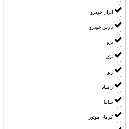
ایران خودرو
پارس خودرو
پژو
جک
رنو
زامیاد
سایپا
کرمان موتور