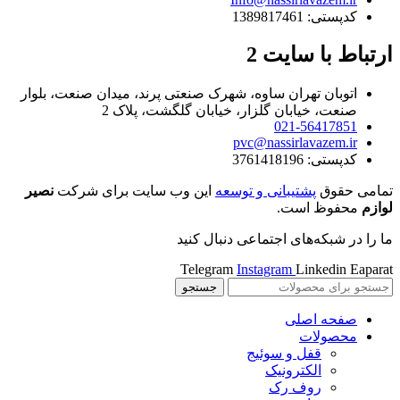
کدپستی: 1389817461
ارتباط با سایت 2
اتوبان تهران ساوه، شهرک صنعتی پرند، میدان صنعت، بلوار
صنعت، خیابان گلزار، خیابان گلگشت، پلاک 2
021-56417851
pvc@nassirlavazem.ir
کدپستی: 3761418196
تمامی حقوق
پشتیبانی و توسعه
این وب سایت برای شرکت
نصیر
لوازم
محفوظ است.
ما را در شبکه‌های اجتماعی دنبال کنید
Telegram
Instagram
Linkedin
Eaparat
جستجو
صفحه اصلی
محصولات
قفل و سوئیج
الکترونیک
روف رک