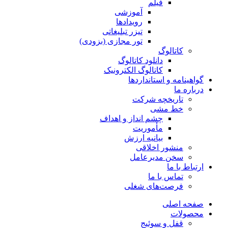
فیلم
آموزشی
رویدادها
تیزر تبلیغاتی
تور مجازی (بزودی)
کاتالوگ
دانلود کاتالوگ
کاتالوگ الکترونیک
گواهینامه و استانداردها
درباره ما
تاریخچه شرکت
خط مشی
چشم انداز و اهداف
مأموریت
بیانیه ارزش
منشور اخلاقی
سخن مدیرعامل
ارتباط با ما
تماس با ما
فرصت‌های شغلی
صفحه اصلی
محصولات
قفل و سوئیج