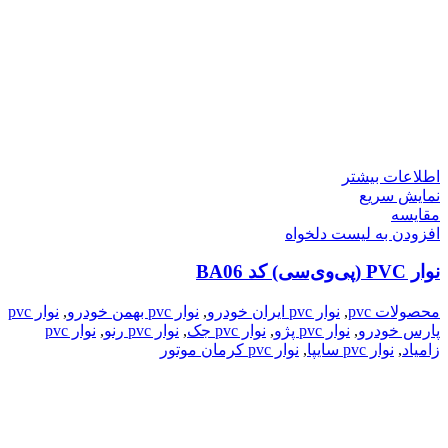
اطلاعات بیشتر
نمایش سریع
مقایسه
افزودن به لیست دلخواه
نوار PVC (پی‌وی‌سی) کد BA06
محصولات pvc
,
نوار pvc ایران خودرو
,
نوار pvc بهمن خودرو
,
نوار pvc
پارس خودرو
,
نوار pvc پژو
,
نوار pvc جک
,
نوار pvc رنو
,
نوار pvc
زامیاد
,
نوار pvc سایپا
,
نوار pvc کرمان موتور