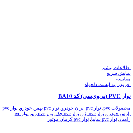
اطلاعات بیشتر
نمایش سریع
مقایسه
افزودن به لیست دلخواه
نوار PVC (پی‌وی‌سی) کد BA10
محصولات pvc
,
نوار pvc ایران خودرو
,
نوار pvc بهمن خودرو
,
نوار pvc
پارس خودرو
,
نوار pvc پژو
,
نوار pvc جک
,
نوار pvc رنو
,
نوار pvc
زامیاد
,
نوار pvc سایپا
,
نوار pvc کرمان موتور