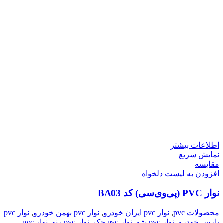
اطلاعات بیشتر
نمایش سریع
مقایسه
افزودن به لیست دلخواه
نوار PVC (پی‌وی‌سی) کد BA03
محصولات pvc
,
نوار pvc ایران خودرو
,
نوار pvc بهمن خودرو
,
نوار pvc
پارس خودرو
,
نوار pvc پژو
,
نوار pvc جک
,
نوار pvc رنو
,
نوار pvc