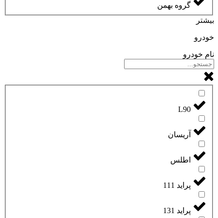
گروه بهمن
بیشتر
خودرو
نام خودرو
L90
آریسان
اطلس
پراید 111
پراید 131