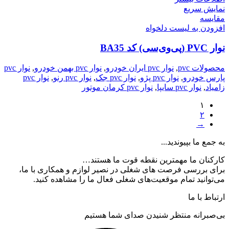
نمایش سریع
مقایسه
افزودن به لیست دلخواه
نوار PVC (پی‌وی‌سی) کد BA35
محصولات pvc
,
نوار pvc ایران خودرو
,
نوار pvc بهمن خودرو
,
نوار pvc
پارس خودرو
,
نوار pvc پژو
,
نوار pvc جک
,
نوار pvc رنو
,
نوار pvc
زامیاد
,
نوار pvc سایپا
,
نوار pvc کرمان موتور
۱
۲
→
به جمع ما بپیوندید...
کارکنان ما مهمترین نقطه قوت ما هستند…
برای بررسی فرصت های شغلی در نصیر لوازم و همکاری با ما،
می‌توانید تمام موقعیت‌های شغلی فعال ما را مشاهده کنید.
ارتباط با ما
بی‌صبرانه منتظر شنیدن صدای شما هستیم