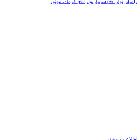
زامیاد
,
نوار pvc سایپا
,
نوار pvc کرمان موتور
اطلاعات بیشتر