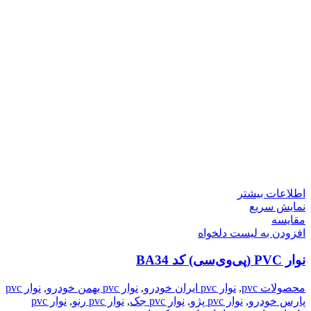
اطلاعات بیشتر
نمایش سریع
مقایسه
افزودن به لیست دلخواه
نوار PVC (پی‌وی‌سی) کد BA34
محصولات pvc
,
نوار pvc ایران خودرو
,
نوار pvc بهمن خودرو
,
نوار pvc
پارس خودرو
,
نوار pvc پژو
,
نوار pvc جک
,
نوار pvc رنو
,
نوار pvc