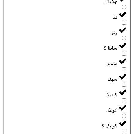
جک J4
دنا
رنو
ساینا S
سمند
سهند
کادیلا
کوئیک
کوئیک S