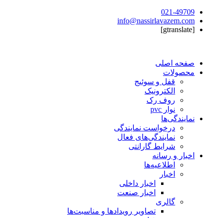
021-49709
info@nassirlavazem.com
[gtranslate]
صفحه اصلی
محصولات
قفل و سوئیج
الکترونیک
روف رک
نوار pvc
نمایندگی‌ها
درخواست نمایندگی
نمایندگی‌های فعال
شرایط گارانتی
اخبار و رسانه
اطلاعیه‌ها
اخبار
اخبار داخلی
اخبار صنعت
گالری
تصاویر رویدادها و مناسبت‌ها