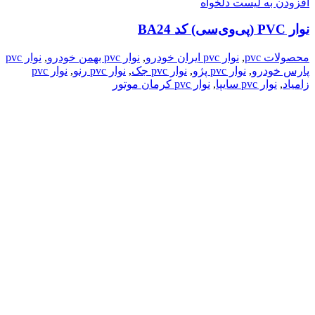
افزودن به لیست دلخواه
نوار PVC (پی‌وی‌سی) کد BA24
محصولات pvc
,
نوار pvc ایران خودرو
,
نوار pvc بهمن خودرو
,
نوار pvc
پارس خودرو
,
نوار pvc پژو
,
نوار pvc جک
,
نوار pvc رنو
,
نوار pvc
زامیاد
,
نوار pvc سایپا
,
نوار pvc کرمان موتور