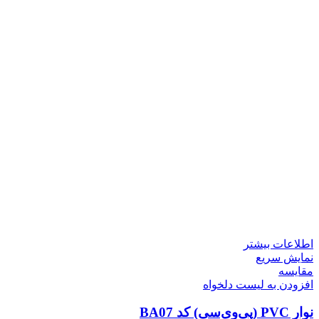
اطلاعات بیشتر
نمایش سریع
مقایسه
افزودن به لیست دلخواه
نوار PVC (پی‌وی‌سی) کد BA07