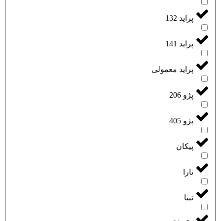
پراید 132
پراید 141
پراید معمولی
پژو 206
پژو 405
پیکان
تارا
تیبا