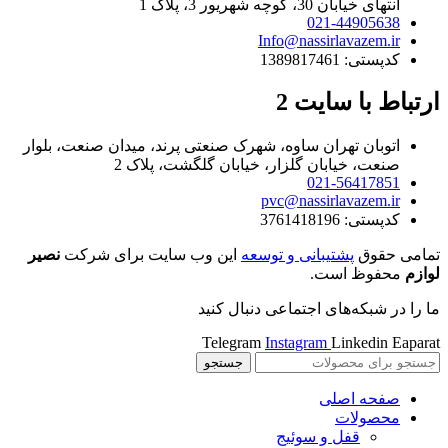
انتهای خیابان 30، کوچه شهریور 3، پلاک 1
021-44905638
Info@nassirlavazem.ir
کدپستی: 1389817461
ارتباط با سایت 2
اتوبان تهران ساوه، شهرک صنعتی پرند، میدان صنعت، بلوار
صنعت، خیابان گلزار، خیابان گلگشت، پلاک 2
021-56417851
pvc@nassirlavazem.ir
کدپستی: 3761418196
تمامی حقوق
پشتیبانی و توسعه
این وب سایت برای شرکت
نصیر
لوازم
محفوظ است.
ما را در شبکه‌های اجتماعی دنبال کنید
Telegram
Instagram
Linkedin
Eaparat
جستجو
صفحه اصلی
محصولات
قفل و سوئیج