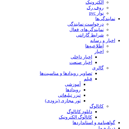
الکترونیک
روف رک
نوار pvc
نمایندگی‌ها
درخواست نمایندگی
نمایندگی‌های فعال
شرایط گارانتی
اخبار و رسانه
اطلاعیه‌ها
اخبار
اخبار داخلی
اخبار صنعت
گالری
تصاویر رویدادها و مناسبت‌ها
فیلم
آموزشی
رویدادها
تیزر تبلیغاتی
تور مجازی (بزودی)
کاتالوگ
دانلود کاتالوگ
کاتالوگ الکترونیک
گواهینامه و استانداردها
درباره ما