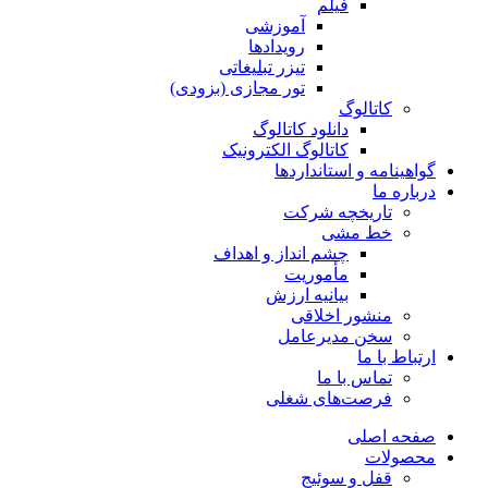
فیلم
آموزشی
رویدادها
تیزر تبلیغاتی
تور مجازی (بزودی)
کاتالوگ
دانلود کاتالوگ
کاتالوگ الکترونیک
گواهینامه و استانداردها
درباره ما
تاریخچه شرکت
خط مشی
چشم انداز و اهداف
مأموریت
بیانیه ارزش
منشور اخلاقی
سخن مدیرعامل
ارتباط با ما
تماس با ما
فرصت‌های شغلی
صفحه اصلی
محصولات
قفل و سوئیج