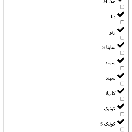
جک J4
دنا
رنو
ساینا S
سمند
سهند
کادیلا
کوئیک
کوئیک S