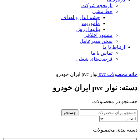
تاریخچه شرکت
خط مشی
چشم انداز و اهداف
مأموریت
بیانیه ارزش
منشور اخلاقی
سخن مدیرعامل
ارتباط با ما
تماس با ما
فرصت‌های شغلی
خانه
محصولات pvc
نوار pvc ایران خودرو
دسته: نوار pvc ایران خودرو
جسـتجو در محصـولات
جستجو
دسته بندی محصـولات