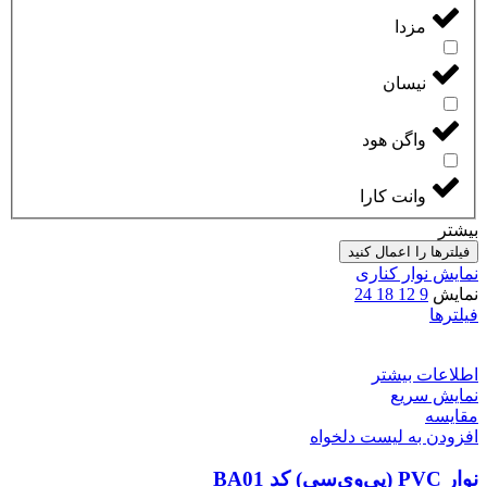
مزدا
نیسان
واگن هود
وانت کارا
بیشتر
فیلترها را اعمال کنید
نمایش نوار کناری
نمایش
9
12
18
24
فیلترها
اطلاعات بیشتر
نمایش سریع
مقایسه
افزودن به لیست دلخواه
نوار PVC (پی‌وی‌سی) کد BA01