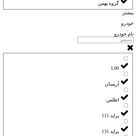
گروه بهمن
بیشتر
خودرو
نام خودرو
L90
آریسان
اطلس
پراید 111
پراید 131