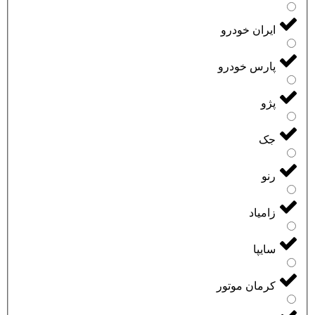
ایران خودرو
پارس خودرو
پژو
جک
رنو
زامیاد
سایپا
کرمان موتور