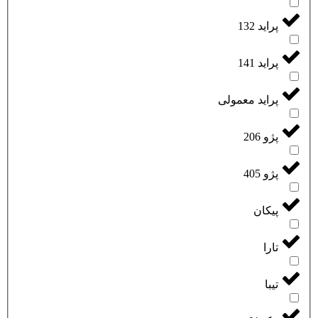
پراید 132
پراید 141
پراید معمولی
پژو 206
پژو 405
پیکان
تارا
تیبا