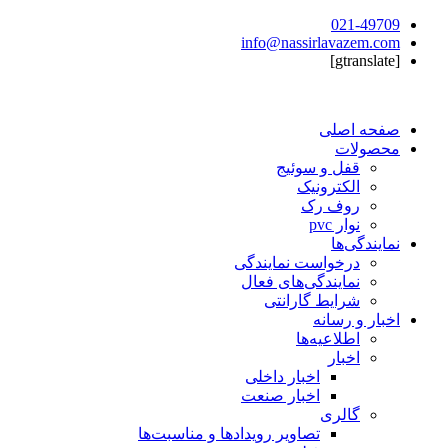
021-49709
info@nassirlavazem.com
[gtranslate]
صفحه اصلی
محصولات
قفل و سوئیج
الکترونیک
روف رک
نوار pvc
نمایندگی‌ها
درخواست نمایندگی
نمایندگی‌های فعال
شرایط گارانتی
اخبار و رسانه
اطلاعیه‌ها
اخبار
اخبار داخلی
اخبار صنعت
گالری
تصاویر رویدادها و مناسبت‌ها