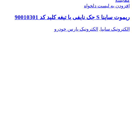
مقایسه
افزودن به لیست دلخواه
ریموت ساینا S جک نایفی با تیغه کلید کد 90010301
الکترونیک سایپا
,
الکترونیک پارس خودرو