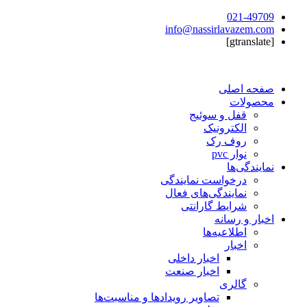
021-49709
info@nassirlavazem.com
[gtranslate]
صفحه اصلی
محصولات
قفل و سوئیج
الکترونیک
روف رک
نوار pvc
نمایندگی‌ها
درخواست نمایندگی
نمایندگی‌های فعال
شرایط گارانتی
اخبار و رسانه
اطلاعیه‌ها
اخبار
اخبار داخلی
اخبار صنعت
گالری
تصاویر رویدادها و مناسبت‌ها