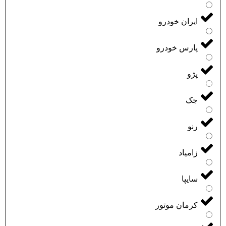
ایران خودرو
پارس خودرو
پژو
جک
رنو
زامیاد
سایپا
کرمان موتور