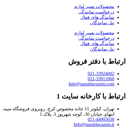
محصولات نصیر لوازم
درخواست نمایندگی
نمایندگی‌های فعال
پنل نمایندگان
محصولات نصیر لوازم
درخواست نمایندگی
نمایندگی‌های فعال
پنل نمایندگان
ارتباط با دفتر فروش
021-33924002
021-33911060
Info@nassirlavazem.com
ارتباط با کارخانه سایت 1
تهران، کیلوتر 11 جاده مخصوص کرج، روبروی فروشگاه سپه،
انتهای خیابان 30، کوچه شهریور 3، پلاک 1
021-44905638
Info@nassirlavazem.ir