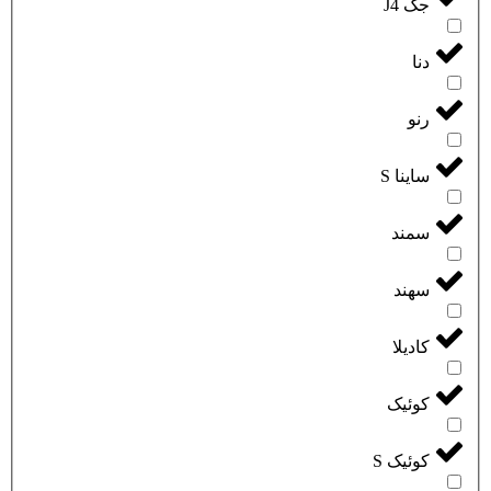
جک J4
دنا
رنو
ساینا S
سمند
سهند
کادیلا
کوئیک
کوئیک S