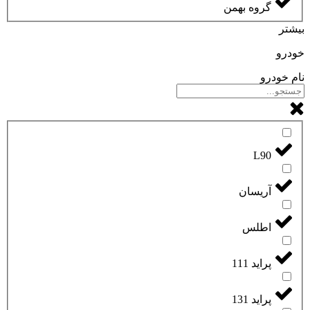
گروه بهمن
بیشتر
خودرو
نام خودرو
L90
آریسان
اطلس
پراید 111
پراید 131