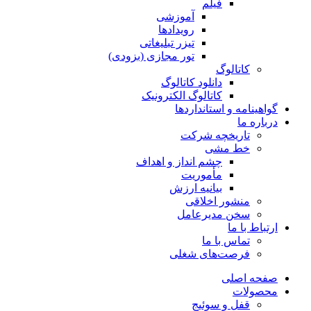
فیلم
آموزشی
رویدادها
تیزر تبلیغاتی
تور مجازی (بزودی)
کاتالوگ
دانلود کاتالوگ
کاتالوگ الکترونیک
گواهینامه و استانداردها
درباره ما
تاریخچه شرکت
خط مشی
چشم انداز و اهداف
مأموریت
بیانیه ارزش
منشور اخلاقی
سخن مدیرعامل
ارتباط با ما
تماس با ما
فرصت‌های شغلی
صفحه اصلی
محصولات
قفل و سوئیج