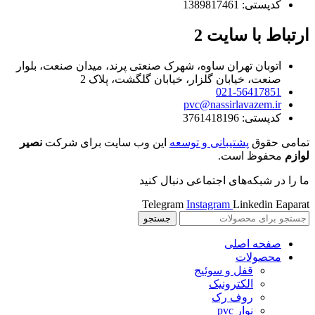
کدپستی: 1389817461
ارتباط با سایت 2
اتوبان تهران ساوه، شهرک صنعتی پرند، میدان صنعت، بلوار
صنعت، خیابان گلزار، خیابان گلگشت، پلاک 2
021-56417851
pvc@nassirlavazem.ir
کدپستی: 3761418196
تمامی حقوق
پشتیبانی و توسعه
این وب سایت برای شرکت
نصیر
لوازم
محفوظ است.
ما را در شبکه‌های اجتماعی دنبال کنید
Telegram
Instagram
Linkedin
Eaparat
جستجو
صفحه اصلی
محصولات
قفل و سوئیج
الکترونیک
روف رک
نوار pvc