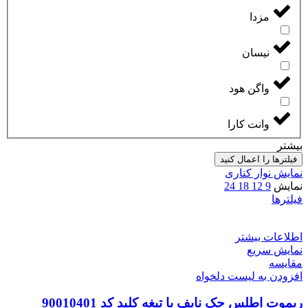
مزدا
نیسان
واگن هود
وانت کارا
بیشتر
فیلترها را اعمال کنید
نمایش نوار کناری
نمایش
9
12
18
24
فیلترها
اطلاعات بیشتر
نمایش سریع
مقایسه
افزودن به لیست دلخواه
ریموت اطلس جک نایف با تیغه کلید کد 90010401