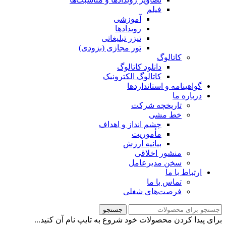
فیلم
آموزشی
رویدادها
تیزر تبلیغاتی
تور مجازی (بزودی)
کاتالوگ
دانلود کاتالوگ
کاتالوگ الکترونیک
گواهینامه و استانداردها
درباره ما
تاریخچه شرکت
خط مشی
چشم انداز و اهداف
مأموریت
بیانیه ارزش
منشور اخلاقی
سخن مدیرعامل
ارتباط با ما
تماس با ما
فرصت‌های شغلی
جستجو
برای پیدا کردن محصولات خود شروع به تایپ نام آن کنید...