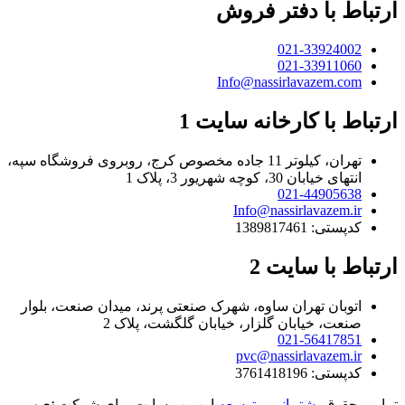
ارتباط با دفتر فروش
021-33924002
021-33911060
Info@nassirlavazem.com
ارتباط با کارخانه سایت 1
تهران، کیلوتر 11 جاده مخصوص کرج، روبروی فروشگاه سپه،
انتهای خیابان 30، کوچه شهریور 3، پلاک 1
021-44905638
Info@nassirlavazem.ir
کدپستی: 1389817461
ارتباط با سایت 2
اتوبان تهران ساوه، شهرک صنعتی پرند، میدان صنعت، بلوار
صنعت، خیابان گلزار، خیابان گلگشت، پلاک 2
021-56417851
pvc@nassirlavazem.ir
کدپستی: 3761418196
تمامی حقوق
پشتیبانی و توسعه
این وب سایت برای شرکت
نصیر