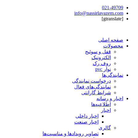
021-49709
info@nassirlavazem.com
[gtranslate]
صفحه اصلی
محصولات
قفل و سوئیج
الکترونیک
روف رک
نوار pvc
نمایندگی‌ها
درخواست نمایندگی
نمایندگی‌های فعال
شرایط گارانتی
اخبار و رسانه
اطلاعیه‌ها
اخبار
اخبار داخلی
اخبار صنعت
گالری
تصاویر رویدادها و مناسبت‌ها