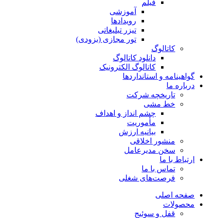
فیلم
آموزشی
رویدادها
تیزر تبلیغاتی
تور مجازی (بزودی)
کاتالوگ
دانلود کاتالوگ
کاتالوگ الکترونیک
گواهینامه و استانداردها
درباره ما
تاریخچه شرکت
خط مشی
چشم انداز و اهداف
مأموریت
بیانیه ارزش
منشور اخلاقی
سخن مدیرعامل
ارتباط با ما
تماس با ما
فرصت‌های شغلی
صفحه اصلی
محصولات
قفل و سوئیج